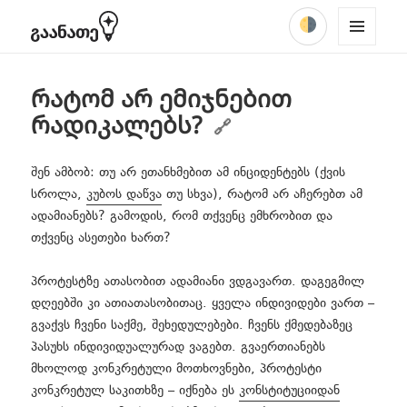
ᲩᲐᲐᲑᲜᲔᲚᲔ
Facebook
YouTube
TikTok
Instagram
მენიუში
expand
expand
MENU
რას ვაპროტესტებთ?
პროექტის შესახებ
child
child
AND
ძიება
menu
menu
WIDGE
რატომ არ ემიჯნებით
TS
გპასუხობთ შენიშვნებზე
შემოგვიერთდი
რადიკალებს?
ვისაუბროთ
შენ ამბობ: თუ არ ეთანხმებით ამ ინციდენტებს (ქვის
სროლა,
კუბოს დაწვა
თუ სხვა), რატომ არ აჩერებთ ამ
აქტუალური
ადამიანებს? გამოდის, რომ თქვენც ემხრობით და
expand
თქვენც ასეთები ხართ?
მიმართვა
child
menu
პროტესტზე ათასობით ადამიანი ვდგავართ. დაგეგმილ
პროპაგანდა
დღეებში კი ათიათასობითაც. ყველა ინდივიდები ვართ –
გვაქვს ჩვენი საქმე, შეხედულებები. ჩვენს ქმედებაზეც
პასუხს ინდივიდუალურად ვაგებთ. გვაერთიანებს
მხოლოდ კონკრეტული მოთხოვნები, პროტესტი
კონკრეტულ საკითხზე – იქნება ეს
კონსტიტუციიდან