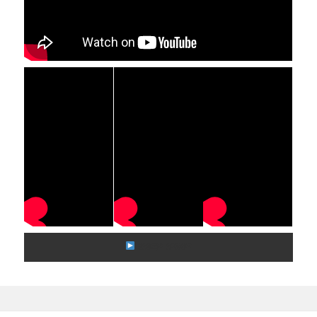
ᲧᲕᲔᲚᲐ ᲕᲘᲓᲔᲝ