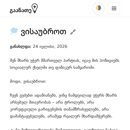
ᲩᲐᲐᲑᲜᲔᲚᲔ
Facebook
YouTube
TikTok
Instagram
მენიუში
expand
expand
MENU
რას ვაპროტესტებთ?
პროექტის შესახებ
child
child
AND
ძიება
menu
menu
WIDGE
ვისაუბროთ
TS
გპასუხობთ შენიშვნებზე
შემოგვიერთდი
განახლდა:
24 ივლისი, 2026
ვისაუბროთ
შენ მხარს უჭერ მმართველ პარტიას, იცავ მის პოზიციებს
აქტუალური
სოციალურ ქსელში თუ ფიზიკურ სამყაროში.
expand
მიმართვა
child
მოდი, ვისაუბროთ:
menu
პროპაგანდა
ჩვენ ვეძებთ ადამიანებს, ვინც ნამდვილად უჭერს მხარს
არსებულ მთავრობას – არა ტროლებს, არა
კორუფციული გარიგებების თანამზრახველებს, არა
დაშანტაჟებულებს, არამედ რეალურ მხარდამჭერებს.