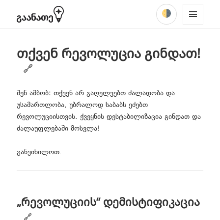
ᲩᲐᲐᲑᲜᲔᲚᲔ
Facebook
YouTube
TikTok
Instagram
მენიუში
expand
expand
MENU
რას ვაპროტესტებთ?
პროექტის შესახებ
child
child
AND
ძიება
menu
menu
WIDGE
თქვენ რევოლუცია გინდათ!
TS
გპასუხობთ შენიშვნებზე
შემოგვიერთდი
ვისაუბროთ
შენ ამბობ: თქვენ არ გაღელვებთ ძალადობა და
უსამართლობა, უბრალოდ საბაბს ეძებთ
აქტუალური
რევოლუციისთვის. ქვეყნის დესტაბილიზაცია გინდათ და
expand
ძალაუფლებაში მოსვლა!
მიმართვა
child
menu
განვიხილოთ.
პროპაგანდა
„რევოლუციის“ დემისტიფიკაცია