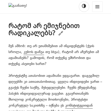
🌗
ᲩᲐᲐᲑᲜᲔᲚᲔ
Facebook
YouTube
TikTok
Instagram
მენიუში
expand
expand
MENU
❓ რას ვაპროტესტებთ?
📄 პროექტის შესახებ
child
child
AND
ძიება
menu
menu
WIDGE
რატომ არ ემიჯნებით
TS
❗ გპასუხობთ შენიშვნებზე
🤝 შემოგვიერთდი
რადიკალებს?
💭 ვისაუბროთ
შენ ამბობ: თუ არ ეთანხმებით ამ ინციდენტებს (ქვის
სროლა,
კუბოს დაწვა
თუ სხვა), რატომ არ აჩერებთ ამ
🔥 აქტუალური
ადამიანებს? გამოდის, რომ თქვენც ემხრობით და
expand
თქვენც ასეთები ხართ?
📜 მიმართვა
child
menu
პროტესტზე ათასობით ადამიანი ვდგავართ. დაგეგმილ
🤥 პროპაგანდა
დღეებში კი ათიათასობითაც. ყველა ინდივიდები ვართ –
გვაქვს ჩვენი საქმე, შეხედულებები. ჩვენს ქმედებაზეც
პასუხს ინდივიდუალურად ვაგებთ. გვაერთიანებს
მხოლოდ კონკრეტული მოთხოვნები, პროტესტი
კონკრეტულ საკითხზე – იქნება ეს
კონსტიტუციიდან