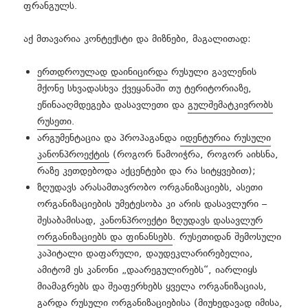
ფრანგულს.
რატომ არის ეს კანონი „რუსული“?
აქ მთავარია კონტექსტი და მიზნები, მაგალითად:
რა უფლება აქვს დასავლეთს დაგვიშალოს კანონის
ერთდროულად დაინიცირდა
რუსული გავლენის
მიღება?
მქონე სხვადასხვა ქვეყანაში თუ ტერიტორიაზე,
expand
ეწინააღმდეგება დასავლეთი და
გულშემატკივრობს
ერთი არგუმენტიც ვერ მოვისმინეთ!
child
რუსეთი
.
menu
არგუმენტაცია და პროპაგანდა
იდენტურია რუსული
მაგალითები
კანონპროექტის
(როგორ წამოიჭრა, როგორ აიხსნა,
რაზე კეთდებოდა აქცენტები და რა სიტყვებით);
ვინ რას ამბობს?
ზღუდავს არასამთავრობო ორგანიზაციებს, ასეთი
ორგანიზაციების უმეტესობა კი არის დასავლური –
როგორ დავარწმუნო სხვა?
შესაბამისად,
კანონპროექტი ზღუდავს დასავლურ
ორგანიზაციებს და ფინანსებს
. რუსეთიდან შემოსული
მოითხოვე ზარი
კაპიტალი დაფარული, დაუდეკლარირებელია,
ამიტომ ეს კანონი „დაარეგულირებს“, იარლიყს
მიამაგრებს და შეაფერხებს ყველა ორგანიზაციას,
გარდა რუსული ორგანიზაციებისა (მიუხედავად იმისა,