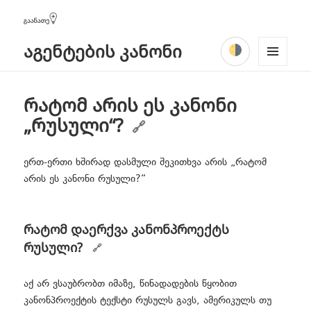
გაანათე!
აგენტების კანონი
ᲩᲐᲐᲑᲜᲔᲚᲔ
Facebook
YouTube
TikTok
Instagram
მენიუში
MENU
🕵️ აგენტების კანონი
AND
ძიება
WIDGE
რატომ არის ეს კანონი
TS
კანონპროექტი მარტივად
„რუსული“?
expand
პრობლემები
child
ერთ-ერთი ხშირად დასმული შეკითხვა არის „რატომ
menu
expand
არის ეს კანონი რუსული?“
მითები & პროპაგანდა
child
menu
გამჭვირვალობა გვინდა!
რატომ დაერქვა კანონპროექტს
რუსული?
უბრალოდ დეკლარაციაა წელიწადში ერთხელ, რა
პრობლემაა?
აქ არ ვსაუბრობთ იმაზე, წინადადების წყობით
ეს კანონი ხომ დასავლეთშიც არის?
კანონპროექტის ტექსტი რუსულს გავს, ამერიკულს თუ