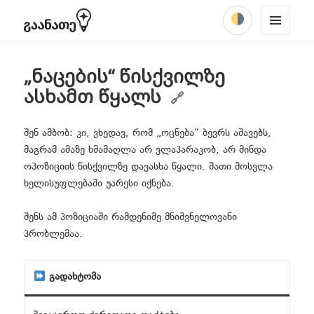
ᲩᲐᲐᲑᲜᲔᲚᲔ
Facebook
YouTube
TikTok
Instagram
მენიუში
expand
expand
MENU
რას ვაპროტესტებთ?
პროექტის შესახებ
child
child
AND
ძიება
menu
menu
WIDGE
„ნაცების“ წისქვილზე
TS
გპასუხობთ შენიშვნებზე
შემოგვიერთდი
ასხამთ წყალს
ვისაუბროთ
შენ ამბობ: კი, ვხედავ, რომ „ოცნება“ ბევრს აშავებს,
მაგრამ ამაზე ხმამაღლა არ ვლაპარაკობ, არ მინდა
აქტუალური
ოპოზიციის წისქვილზე დავასხა წყალი. მათი მოსვლა
expand
ხელისუფლებაში უარესი იქნება.
მიმართვა
child
menu
შენს ამ პოზიციაში რამდენიმე მნიშვნელოვანი
პროპაგანდა
პრობლემაა.
გადახტომა