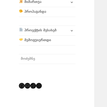
expand
მიმართვა
child
menu
პროპაგანდა
expand
პროექტის შესახებ
child
menu
შემოგვიერთდი
მენიუში
ძიება
Facebook
YouTube
TikTok
Instagram